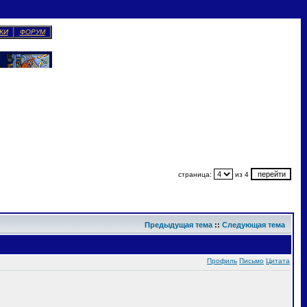
КИ
ФОРУМ
страница:
из 4
Предыдущая тема
::
Следующая тема
Профиль
Письмо
Цитата