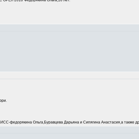
 ОРЕЛ 2010"Федорякина Ольга,16 лет.
юри.
С-федорякина Ольга,Буравцева Дарьяна и Сипягина Анастасия,а также др