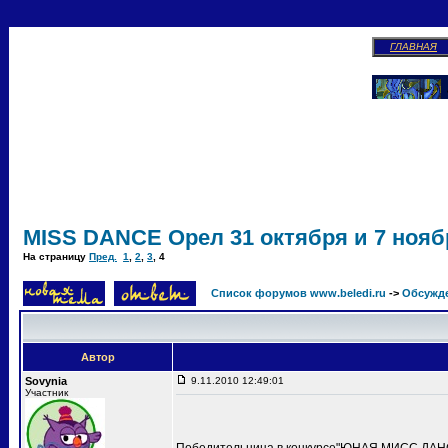
ГЛАВНАЯ
MISS DANCE Орел 31 октября и 7 ноябр
На страницу
Пред.
1
,
2
,
3
,
4
Список форумов www.beledi.ru
->
Обсужд
Автор
Sovynia
9.11.2010 12:49:01
Участник