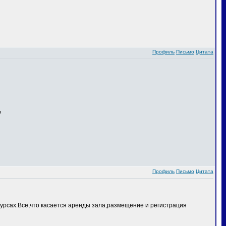
Профиль
Письмо
Цитата
Профиль
Письмо
Цитата
курсах.Все,что касается аренды зала,размещение и регистрация