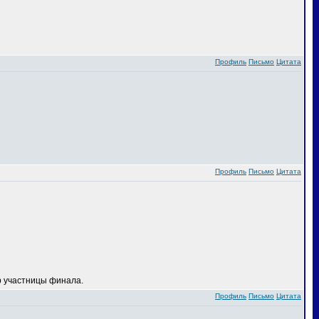
Профиль
Письмо
Цитата
Профиль
Письмо
Цитата
 участницы финала.
Профиль
Письмо
Цитата