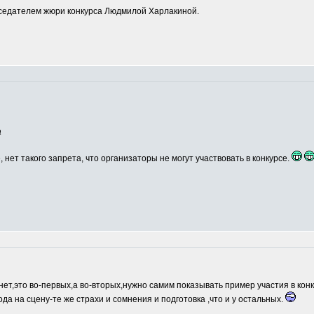
едателем жюри конкурса Людмилой Харлакиной.
а
, нет такого запрета, что организаторы не могут участвовать в конкурсе.
нет,это во-первых,а во-вторых,нужно самим показывать пример участия в кон
ода на сцену-те же страхи и сомнения и подготовка ,что и у остальных.