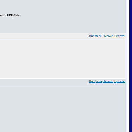
частницами.
Профиль
Письмо
Цитата
Профиль
Письмо
Цитата