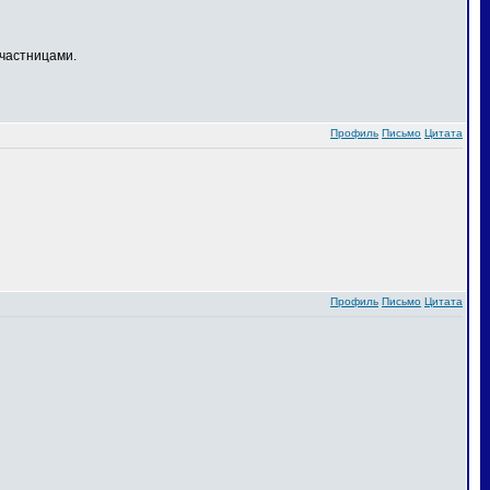
частницами.
Профиль
Письмо
Цитата
Профиль
Письмо
Цитата