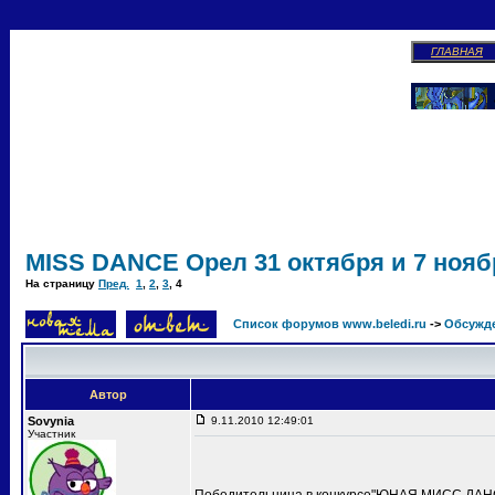
ГЛАВНАЯ
MISS DANCE Орел 31 октября и 7 ноябр
На страницу
Пред.
1
,
2
,
3
,
4
Список форумов www.beledi.ru
->
Обсужд
Автор
Sovynia
9.11.2010 12:49:01
Участник