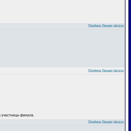
Профиль
Письмо
Цитата
Профиль
Письмо
Цитата
 участницы финала.
Профиль
Письмо
Цитата