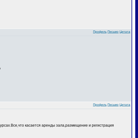
Профиль
Письмо
Цитата
Профиль
Письмо
Цитата
курсах.Все,что касается аренды зала,размещение и регистрация