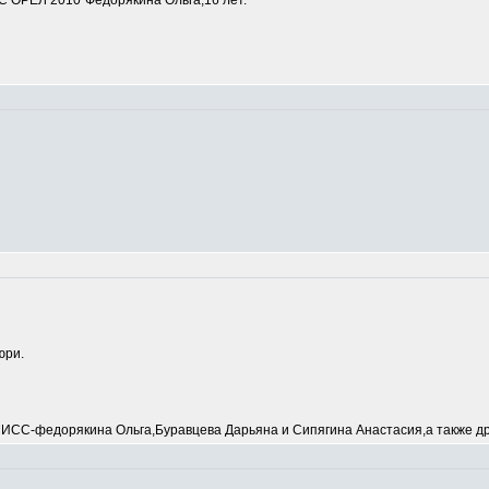
 ОРЕЛ 2010"Федорякина Ольга,16 лет.
юри.
С-федорякина Ольга,Буравцева Дарьяна и Сипягина Анастасия,а также др