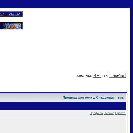
КИ
ФОРУМ
страница:
из 4
Предыдущая тема
::
Следующая тема
Профиль
Письмо
Цитата