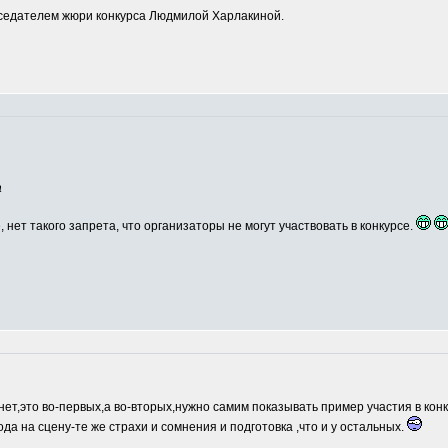
едателем жюри конкурса Людмилой Харлакиной.
а
, нет такого запрета, что организаторы не могут участвовать в конкурсе.
нет,это во-первых,а во-вторых,нужно самим показывать пример участия в кон
ода на сцену-те же страхи и сомнения и подготовка ,что и у остальных.