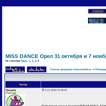
ГЛАВНАЯ
MISS DANCE Орел 31 октября и 7 ноябр
На страницу
Пред.
1
,
2
,
3
,
4
Список форумов www.beledi.ru
->
Обсужд
Автор
Sovynia
9.11.2010 12:49:01
Участник