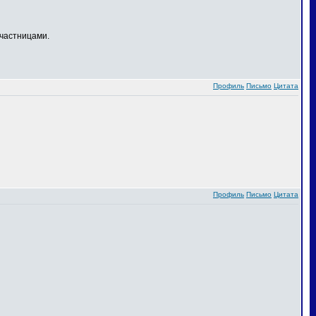
частницами.
Профиль
Письмо
Цитата
Профиль
Письмо
Цитата