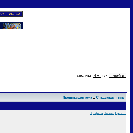
КИ
ФОРУМ
страница:
из 4
Предыдущая тема
::
Следующая тема
Профиль
Письмо
Цитата