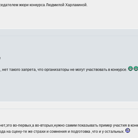
едателем жюри конкурса Людмилой Харлакиной.
а
, нет такого запрета, что организаторы не могут участвовать в конкурсе.
нет,это во-первых,а во-вторых,нужно самим показывать пример участия в кон
ода на сцену-те же страхи и сомнения и подготовка ,что и у остальных.