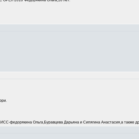
 ОРЕЛ 2010"Федорякина Ольга,16 лет.
юри.
С-федорякина Ольга,Буравцева Дарьяна и Сипягина Анастасия,а также др