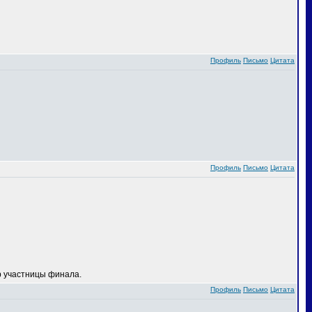
Профиль
Письмо
Цитата
Профиль
Письмо
Цитата
 участницы финала.
Профиль
Письмо
Цитата