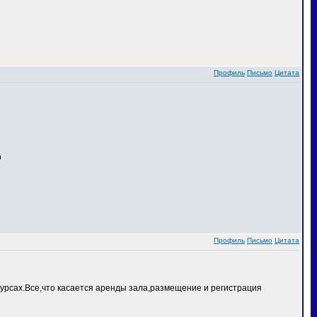
Профиль
Письмо
Цитата
Профиль
Письмо
Цитата
курсах.Все,что касается аренды зала,размещение и регистрация