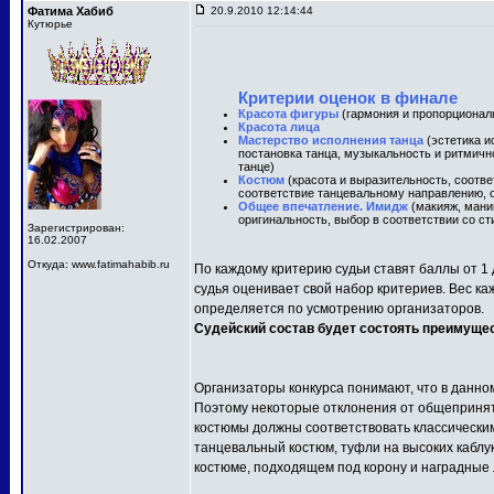
Фатима Хабиб
20.9.2010 12:14:44
Кутюрье
Критерии оценок в финале
Красота фигуры
(гармония и пропорционал
Красота лица
Мастерство исполнения танца
(эстетика и
постановка танца, музыкальность и ритмичн
танце)
Костюм
(красота и выразительность, соотв
соответствие танцевальному направлению, о
Общее впечатление. Имидж
(макияж, маник
оригинальность, выбор в соответствии со ст
Зарегистрирован:
16.02.2007
Откуда: www.fatimahabib.ru
По каждому критерию судьи ставят баллы от 1 
судья оценивает свой набор критериев. Вес ка
определяется по усмотрению организаторов.
Судейский состав будет состоять преимуще
Организаторы конкурса понимают, что в данно
Поэтому некоторые отклонения от общепринят
костюмы должны соответствовать классически
танцевальный костюм, туфли на высоких каблу
костюме, подходящем под корону и наградные