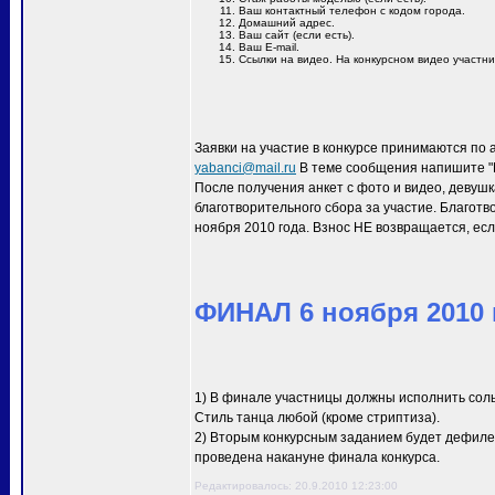
Ваш контактный телефон с кодом города.
Домашний адрес.
Ваш сайт (если есть).
Ваш E-mail.
Ссылки на видео. На конкурсном видео участн
Заявки на участие в конкурсе принимаются по 
yabanci@mail.ru
В теме сообщения напишите "M
После получения анкет с фото и видео, девуш
благотворительного сбора за участие. Благотв
ноября 2010 года. Взнос НЕ возвращается, есл
ФИНАЛ 6 ноября 2010 г
1) В финале участницы должны исполнить сол
Стиль танца любой (кроме стриптиза).
2) Вторым конкурсным заданием будет дефиле 
проведена накануне финала конкурса.
Редактировалось: 20.9.2010 12:23:00