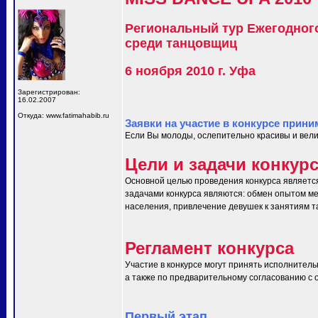
Региональный тур Ежегодног
среди танцовщиц
6 ноября 2010 г. Уфа
Зарегистрирован:
16.02.2007
Откуда: www.fatimahabib.ru
Заявки на участие в конкурсе прини
Если Вы молоды, ослепительно красивы и вели
Цели и задачи конкур
Основной целью проведения конкурса являетс
задачами конкурса являются: обмен опытом ме
населения, привлечение девушек к занятиям т
Регламент конкурса
Участие в конкурсе могут принять исполнитель
а также по предварительному согласованию с ор
Первый этап