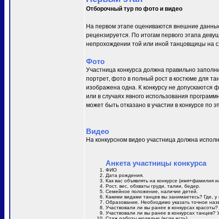
Отборочный тур по фото и видео
На первом этапе оцениваются внешние данные
рецензируется. По итогам первого этапа деву
непрохождении той или иной танцовщицы на сл
Фото
Участница конкурса должна правильно заполни
портрет, фото в полный рост в костюме для та
изображена одна. К конкурсу не допускаются 
или в случаях явного использования программн
может быть отказано в участии в конкурсе по 
Видео
На конкурсном видео участница должна исполн
Анкета участницы конкурса
ФИО
Дата рождения.
Как вас объявлять на конкурсе (имя+фамилия и
Рост, вес, обхваты груди, талии, бедер.
Семейное положение, наличие детей.
Какими видами танцев вы занимаетесь? Где, у 
Образование. Необходимо указать точное назв
Участвовали ли вы ранее в конкурсах красоты?
Участвовали ли вы ранее в конкурсах танцев? 
Стаж работы моделью (если есть).