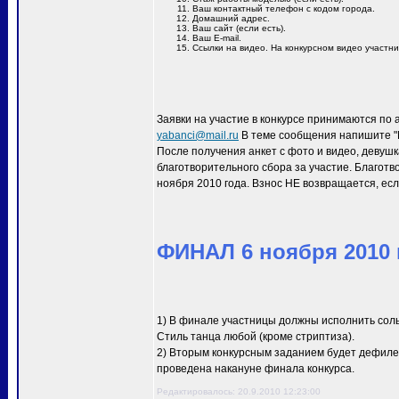
Ваш контактный телефон с кодом города.
Домашний адрес.
Ваш сайт (если есть).
Ваш E-mail.
Ссылки на видео. На конкурсном видео участн
Заявки на участие в конкурсе принимаются по 
yabanci@mail.ru
В теме сообщения напишите "M
После получения анкет с фото и видео, девуш
благотворительного сбора за участие. Благотв
ноября 2010 года. Взнос НЕ возвращается, есл
ФИНАЛ 6 ноября 2010 г
1) В финале участницы должны исполнить сол
Стиль танца любой (кроме стриптиза).
2) Вторым конкурсным заданием будет дефиле 
проведена накануне финала конкурса.
Редактировалось: 20.9.2010 12:23:00