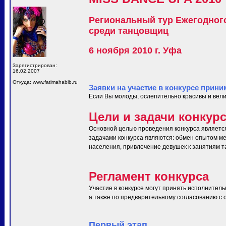
Региональный тур Ежегодног
среди танцовщиц
6 ноября 2010 г. Уфа
Зарегистрирован:
16.02.2007
Откуда: www.fatimahabib.ru
Заявки на участие в конкурсе прини
Если Вы молоды, ослепительно красивы и вели
Цели и задачи конкур
Основной целью проведения конкурса являетс
задачами конкурса являются: обмен опытом ме
населения, привлечение девушек к занятиям т
Регламент конкурса
Участие в конкурсе могут принять исполнитель
а также по предварительному согласованию с ор
Первый этап