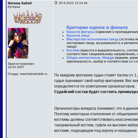
Фатима Хабиб
20.9.2010 12:14:44
Кутюрье
Критерии оценок в финале
Красота фигуры
(гармония и пропорционал
Красота лица
Мастерство исполнения танца
(эстетика и
постановка танца, музыкальность и ритмичн
танце)
Костюм
(красота и выразительность, соотв
соответствие танцевальному направлению, о
Общее впечатление. Имидж
(макияж, маник
оригинальность, выбор в соответствии со ст
Зарегистрирован:
16.02.2007
Откуда: www.fatimahabib.ru
По каждому критерию судьи ставят баллы от 1 
судья оценивает свой набор критериев. Вес ка
определяется по усмотрению организаторов.
Судейский состав будет состоять преимуще
Организаторы конкурса понимают, что в данно
Поэтому некоторые отклонения от общепринят
костюмы должны соответствовать классически
танцевальный костюм, туфли на высоких каблу
костюме, подходящем под корону и наградные