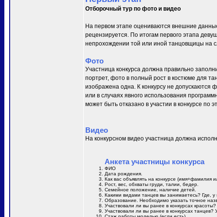
Отборочный тур по фото и видео
На первом этапе оцениваются внешние данные
рецензируется. По итогам первого этапа деву
непрохождении той или иной танцовщицы на сл
Фото
Участница конкурса должна правильно заполни
портрет, фото в полный рост в костюме для та
изображена одна. К конкурсу не допускаются 
или в случаях явного использования программн
может быть отказано в участии в конкурсе по 
Видео
На конкурсном видео участница должна исполн
Анкета участницы конкурса
ФИО
Дата рождения.
Как вас объявлять на конкурсе (имя+фамилия и
Рост, вес, обхваты груди, талии, бедер.
Семейное положение, наличие детей.
Какими видами танцев вы занимаетесь? Где, у 
Образование. Необходимо указать точное назв
Участвовали ли вы ранее в конкурсах красоты?
Участвовали ли вы ранее в конкурсах танцев? 
Стаж работы моделью (если есть).