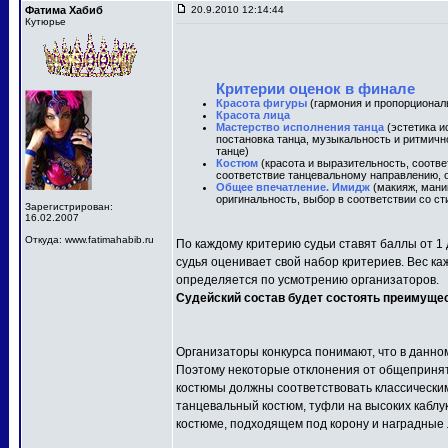
Фатима Хабиб
20.9.2010 12:14:44
Кутюрье
Критерии оценок в финале
Красота фигуры
(гармония и пропорционал
Красота лица
Мастерство исполнения танца
(эстетика и
постановка танца, музыкальность и ритмичн
танце)
Костюм
(красота и выразительность, соотв
соответствие танцевальному направлению, о
Общее впечатление. Имидж
(макияж, маник
оригинальность, выбор в соответствии со ст
Зарегистрирован:
16.02.2007
Откуда: www.fatimahabib.ru
По каждому критерию судьи ставят баллы от 1 
судья оценивает свой набор критериев. Вес ка
определяется по усмотрению организаторов.
Судейский состав будет состоять преимуще
Организаторы конкурса понимают, что в данно
Поэтому некоторые отклонения от общепринят
костюмы должны соответствовать классически
танцевальный костюм, туфли на высоких каблу
костюме, подходящем под корону и наградные