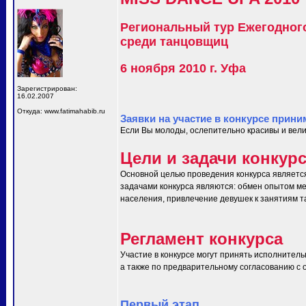
Региональный тур Ежегодног
среди танцовщиц
6 ноября 2010 г. Уфа
Зарегистрирован:
16.02.2007
Откуда: www.fatimahabib.ru
Заявки на участие в конкурсе прини
Если Вы молоды, ослепительно красивы и вели
Цели и задачи конкур
Основной целью проведения конкурса являетс
задачами конкурса являются: обмен опытом ме
населения, привлечение девушек к занятиям т
Регламент конкурса
Участие в конкурсе могут принять исполнитель
а также по предварительному согласованию с ор
Первый этап