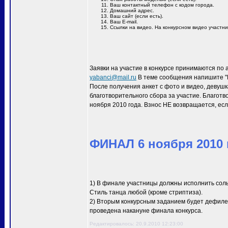
Ваш контактный телефон с кодом города.
Домашний адрес.
Ваш сайт (если есть).
Ваш E-mail.
Ссылки на видео. На конкурсном видео участн
Заявки на участие в конкурсе принимаются по 
yabanci@mail.ru
В теме сообщения напишите "M
После получения анкет с фото и видео, девуш
благотворительного сбора за участие. Благотв
ноября 2010 года. Взнос НЕ возвращается, есл
ФИНАЛ 6 ноября 2010 г
1) В финале участницы должны исполнить сол
Стиль танца любой (кроме стриптиза).
2) Вторым конкурсным заданием будет дефиле 
проведена накануне финала конкурса.
Редактировалось: 20.9.2010 12:23:00