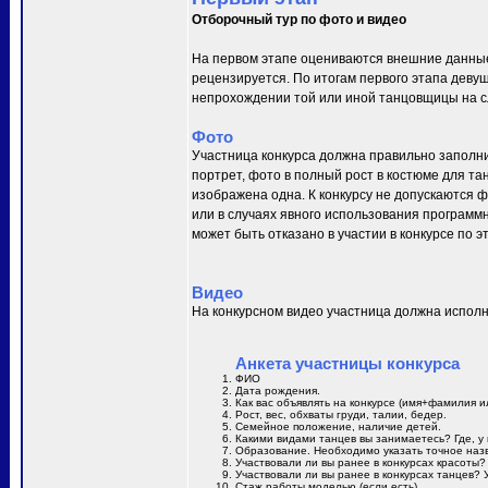
Отборочный тур по фото и видео
На первом этапе оцениваются внешние данные
рецензируется. По итогам первого этапа деву
непрохождении той или иной танцовщицы на сл
Фото
Участница конкурса должна правильно заполни
портрет, фото в полный рост в костюме для та
изображена одна. К конкурсу не допускаются 
или в случаях явного использования программн
может быть отказано в участии в конкурсе по 
Видео
На конкурсном видео участница должна исполн
Анкета участницы конкурса
ФИО
Дата рождения.
Как вас объявлять на конкурсе (имя+фамилия и
Рост, вес, обхваты груди, талии, бедер.
Семейное положение, наличие детей.
Какими видами танцев вы занимаетесь? Где, у 
Образование. Необходимо указать точное назв
Участвовали ли вы ранее в конкурсах красоты?
Участвовали ли вы ранее в конкурсах танцев? 
Стаж работы моделью (если есть).