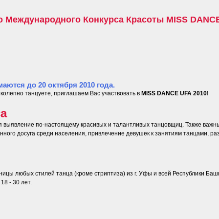
о Международного Конкурса Красоты MISS DANCE
маются до 20 октября 2010 года.
колепно танцуете, приглашаем Вас участвовать в
MISS DANCE UFA 2010!
са
я выявление по-настоящему красивых и талантливых танцовщиц. Также важн
нного досуга среди населения, привлечение девушек к занятиям танцами, ра
ницы любых стилей танца (кроме стриптиза) из г. Уфы и всей Республики Ба
18 - 30 лет.