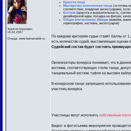
Красота лица
Мастерство исполнения танца
(эстетика и
соответствие, владение аксессуарами, если 
Костюм
(красота и выразительность, соотв
дизайнерской идеи, посадка на фигуре, каче
Общее впечатление. Имидж
(макияж, маник
хореографии, костюма, аксессуаров)
Зарегистрирован:
16.02.2007
По каждому критерию судьи ставят баллы от 1 д
Откуда: www.fatimahabib.ru
есть количество судей, выставляющих оценки 
Судейский состав будет состоять преимуще
Организаторы конкурса понимают, что в данно
костюма, соответствующих стилю танца, допус
танцевальный костюм, туфли на высоких каблу
В конкурсном танце запрещено использование: 
участниц конкурса.
Участницы могут исполнять
собственные поста
Видео- и фотосъемка мероприятия проводятся