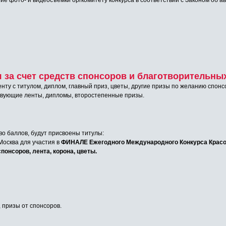
ие фото- и видеосъемки оргкомитету конкурса в соответствии с Законом об ав
за счет средств спонсоров и благотворительных
енту с титулом, диплом, главный приз, цветы, другие призы по желанию спонс
твующие ленты, дипломы, второстепенные призы.
о баллов, будут присвоены титулы:
. Москва для участия в
ФИНАЛЕ Ежегодного Международного Конкурса Крас
понсоров, лента, корона, цветы.
, призы от спонсоров.