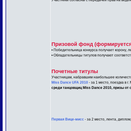
Участники согласны с передачей прав на веден
Призовой фонд (формируется 
• Победительница конкурса получает корону, л
• Обладательницы титулов получают соответс
Почетные титулы
Участницам, набравшим наибольшее количеств
Miss Dance UFA 2010
- за 1 место, поездка в г
среди танцовщиц Miss Dance 2010, призы от с
Первая Вице-мисс
- за 2 место, лента, диплом