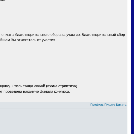
 оплаты благотворительного сбора за участие. Благотворительный сбор
ейшем Вы откажетесь от участия.
овку. Стиль танца любой (кроме стриптиза).
ет проведена накануне финала конкурса.
Профиль
Письмо
Цитата