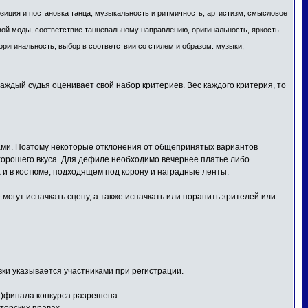
озиция и постановка танца, музыкальность и ритмичность, артистизм, смысловое
вой моды, соответствие танцевальному направлению, оригинальность, яркость
оригинальность, выбор в соответствии со стилем и образом: музыки,
Каждый судья оценивает свой набор критериев. Вес каждого критерия, то
дами. Поэтому некоторые отклонения от общепринятых вариантов
хорошего вкуса. Для дефиле необходимо вечернее платье либо
 и в костюме, подходящем под корону и наградные ленты.
могут испачкать сцену, а также испачкать или поранить зрителей или
вки указывается участниками при регистрации.
я)финала конкурса разрешена.