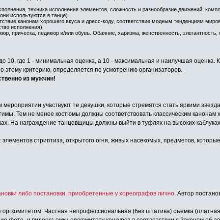
сполнения, техника исполнения элементов, сложность и разнообразие движений, комп
они используются в танце)
етствие канонам хорошего вкуса и дресс-коду, соответствие модным тенденциям миро
ство исполнения)
юр, прическа, педикюр и/или обувь. Обаяние, харизма, женственность, элегантность, 
о 10, где 1 - минимальная оценка, а 10 - максимальная и наилучшая оценка. 
по этому критерию, определяется по усмотрению организаторов.
ственно из мужчин!
м мероприятии участвуют те девушки, которые стремятся стать яркими звез
тимы. Тем не менее костюмы должны соответствовать классическим канонам 
ках. На награждение танцовщицы должны выйти в туфлях на высоких каблуках
элементов стриптиза, открытого огня, живых насекомых, предметов, которые 
новки либо постановки, приобретенные у хореографов лично
. Автор постано
 оргкомитетом. Частная непрофессиональная (без штатива) съемка (платна