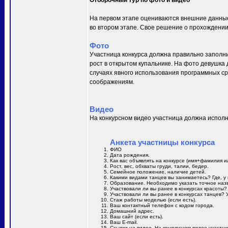
Отборочный тур по фото и видео
На первом этапе оцениваются внешние данные 
во втором этапе. Свое решение о прохождении
Фото
Участница конкурса должна правильно заполнит
рост в открытом купальнике. На фото девушка
случаях явного использования программных сре
соображениям.
Видео
На конкурсном видео участница должна исполн
Анкета участницы конкурса
ФИО
Дата рождения.
Как вас объявлять на конкурсе (имя+фамилия и
Рост, вес, обхваты груди, талии, бедер.
Семейное положение, наличие детей.
Какими видами танцев вы занимаетесь? Где, у 
Образование. Необходимо указать точное назв
Участвовали ли вы ранее в конкурсах красоты?
Участвовали ли вы ранее в конкурсах танцев? 
Стаж работы моделью (если есть).
Ваш контактный телефон с кодом города.
Домашний адрес.
Ваш сайт (если есть).
Ваш E-mail.
Ссылки на видео. На конкурсном видео участн