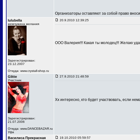
Организаторы оставляют за собой право вносит
lulubella
20.9.2010 12:39:25
жемчужина желания
ООО Валерия!!! Какая ты молодец!!! Желаю удач
Зарегистрирован:
23.12.2007
Откуда: www.crystall-shop.ru
Glitte
27.9.2010 21:48:59
Участник
Хх интересно, кто будет участвовать, если не
Зарегистрирован:
21.07.2006
Откуда: www.DANCEBAZAR.ru
Уфа
Василиса Прекрасная
19.10.2010 05:59:57