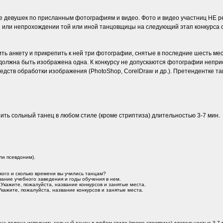
девушек по присланным фотографиям и видео. Фото и видео участниц НЕ рец
 или непрохождении той или иной танцовщицы на следующий этап конкурса с
ь анкету и прикрепить к ней три фотографии, снятые в последние шесть мес
 должна быть изображена одна. К конкурсу не допускаются фотографии неприс
дств обработки изображения (PhotoShop, CorelDraw и др.). Претендентке так
ить сольный танец в любом стиле (кроме стриптиза) длительностью 3-7 мин.
ли псевдоним).
кого и сколько времени вы учились танцам?
ание учебного заведения и годы обучения в нем.
 Укажите, пожалуйста, название конкурсов и занятые места.
Укажите, пожалуйста, название конкурсов и занятые места.
ица должна исполнить сольный танец в любом стиле (кроме стриптиза) длительностью 3-7 