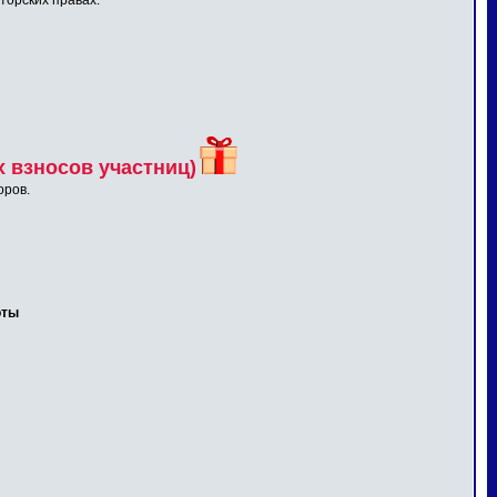
торских правах.
 взносов участниц)
оров.
оты