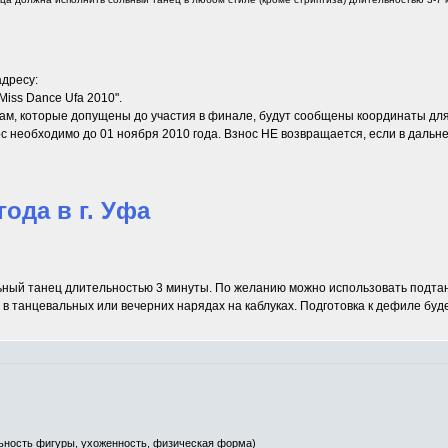
адресу:
iss Dance Ufa 2010".
кам, которые допущены до участия в финале, будут сообщены координаты для
ос необходимо до 01 ноября 2010 года. Взнос НЕ возвращается, если в дальн
ода в г. Уфа
ный танец длительностью 3 минуты. По желанию можно использовать подтанц
в танцевальных или вечерних нарядах на каблуках. Подготовка к дефиле буд
ьность фигуры, ухоженность, физическая форма)