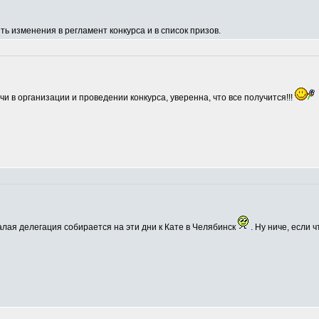
ь изменения в регламент конкурса и в список призов.
и в организации и проведении конкурса, уверенна, что все получится!!!
малая делегация собирается на эти дни к Кате в Челябинск
. Ну ниче, если 