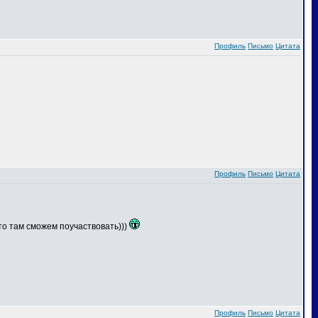
Профиль
Письмо
Цитата
Профиль
Письмо
Цитата
что там сможем поучаствовать)))
Профиль
Письмо
Цитата