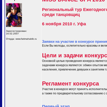
Региональный тур Ежегодног
среди танцовщиц
6 ноября 2010 г. Уфа
Зарегистрирован:
16.02.2007
Откуда: www.fatimahabib.ru
Заявки на участие в конкурсе прини
Если Вы молоды, ослепительно красивы и вели
Цели и задачи конкур
Основной целью проведения конкурса являетс
задачами конкурса являются: обмен опытом ме
населения, привлечение девушек к занятиям т
Регламент конкурса
Участие в конкурсе могут принять исполнитель
а также по предварительному согласованию с ор
Первый этап