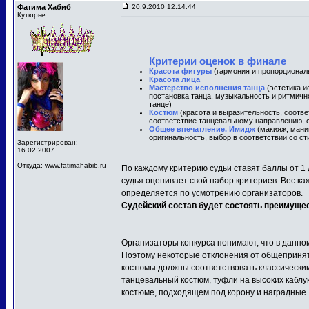
Фатима Хабиб
20.9.2010 12:14:44
Кутюрье
Критерии оценок в финале
Красота фигуры
(гармония и пропорционал
Красота лица
Мастерство исполнения танца
(эстетика и
постановка танца, музыкальность и ритмичн
танце)
Костюм
(красота и выразительность, соотв
соответствие танцевальному направлению, о
Общее впечатление. Имидж
(макияж, маник
оригинальность, выбор в соответствии со ст
Зарегистрирован:
16.02.2007
Откуда: www.fatimahabib.ru
По каждому критерию судьи ставят баллы от 1 
судья оценивает свой набор критериев. Вес ка
определяется по усмотрению организаторов.
Судейский состав будет состоять преимуще
Организаторы конкурса понимают, что в данно
Поэтому некоторые отклонения от общепринят
костюмы должны соответствовать классически
танцевальный костюм, туфли на высоких каблу
костюме, подходящем под корону и наградные