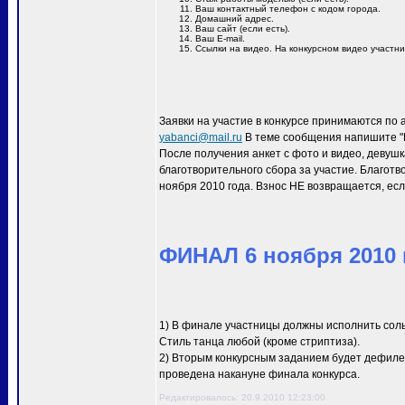
Ваш контактный телефон с кодом города.
Домашний адрес.
Ваш сайт (если есть).
Ваш E-mail.
Ссылки на видео. На конкурсном видео участн
Заявки на участие в конкурсе принимаются по 
yabanci@mail.ru
В теме сообщения напишите "M
После получения анкет с фото и видео, девуш
благотворительного сбора за участие. Благотв
ноября 2010 года. Взнос НЕ возвращается, есл
ФИНАЛ 6 ноября 2010 г
1) В финале участницы должны исполнить сол
Стиль танца любой (кроме стриптиза).
2) Вторым конкурсным заданием будет дефиле 
проведена накануне финала конкурса.
Редактировалось: 20.9.2010 12:23:00