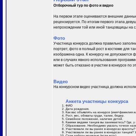
Отборочный тур по фото и видео
На первом этапе оцениваются внешние данные
рецензируется. По итогам первого этапа деву
непрохождении той или иной танцовщицы на сл
Фото
Участница конкурса должна правильно заполни
портрет, фото в полный рост в костюме для та
изображена одна. К конкурсу не допускаются 
или в случаях явного использования программн
может быть отказано в участии в конкурсе по 
Видео
На конкурсном видео участница должна исполн
Анкета участницы конкурса
ФИО
Дата рождения.
Как вас объявлять на конкурсе (имя+фамилия и
Рост, вес, обхваты груди, талии, бедер.
Семейное положение, наличие детей.
Какими видами танцев вы занимаетесь? Где, у 
Образование. Необходимо указать точное назв
Участвовали ли вы ранее в конкурсах красоты?
Участвовали ли вы ранее в конкурсах танцев? 
Стаж работы моделью (если есть).