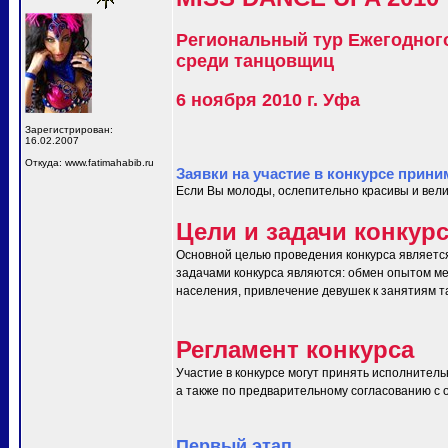
Региональный тур Ежегодног
среди танцовщиц
6 ноября 2010 г. Уфа
Зарегистрирован:
16.02.2007
Откуда: www.fatimahabib.ru
Заявки на участие в конкурсе прини
Если Вы молоды, ослепительно красивы и вели
Цели и задачи конкур
Основной целью проведения конкурса являетс
задачами конкурса являются: обмен опытом ме
населения, привлечение девушек к занятиям т
Регламент конкурса
Участие в конкурсе могут принять исполнитель
а также по предварительному согласованию с ор
Первый этап