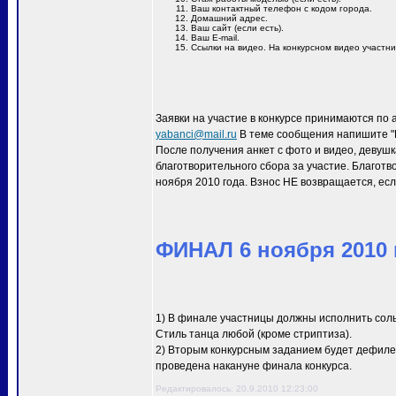
Ваш контактный телефон с кодом города.
Домашний адрес.
Ваш сайт (если есть).
Ваш E-mail.
Ссылки на видео. На конкурсном видео участн
Заявки на участие в конкурсе принимаются по 
yabanci@mail.ru
В теме сообщения напишите "M
После получения анкет с фото и видео, девуш
благотворительного сбора за участие. Благотв
ноября 2010 года. Взнос НЕ возвращается, есл
ФИНАЛ 6 ноября 2010 г
1) В финале участницы должны исполнить сол
Стиль танца любой (кроме стриптиза).
2) Вторым конкурсным заданием будет дефиле 
проведена накануне финала конкурса.
Редактировалось: 20.9.2010 12:23:00