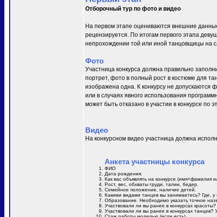
Отборочный тур по фото и видео
На первом этапе оцениваются внешние данные
рецензируется. По итогам первого этапа деву
непрохождении той или иной танцовщицы на сл
Фото
Участница конкурса должна правильно заполни
портрет, фото в полный рост в костюме для та
изображена одна. К конкурсу не допускаются 
или в случаях явного использования программн
может быть отказано в участии в конкурсе по 
Видео
На конкурсном видео участница должна исполн
Анкета участницы конкурса
ФИО
Дата рождения.
Как вас объявлять на конкурсе (имя+фамилия и
Рост, вес, обхваты груди, талии, бедер.
Семейное положение, наличие детей.
Какими видами танцев вы занимаетесь? Где, у 
Образование. Необходимо указать точное назв
Участвовали ли вы ранее в конкурсах красоты?
Участвовали ли вы ранее в конкурсах танцев? 
Стаж работы моделью (если есть).