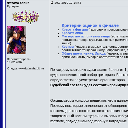
Фатима Хабиб
20.9.2010 12:14:44
Кутюрье
Критерии оценок в финале
Красота фигуры
(гармония и пропорционал
Красота лица
Мастерство исполнения танца
(эстетика и
постановка танца, музыкальность и ритмичн
танце)
Костюм
(красота и выразительность, соотв
соответствие танцевальному направлению, о
Общее впечатление. Имидж
(макияж, маник
оригинальность, выбор в соответствии со ст
Зарегистрирован:
16.02.2007
Откуда: www.fatimahabib.ru
По каждому критерию судьи ставят баллы от 1 
судья оценивает свой набор критериев. Вес ка
определяется по усмотрению организаторов.
Судейский состав будет состоять преимуще
Организаторы конкурса понимают, что в данно
Поэтому некоторые отклонения от общепринят
костюмы должны соответствовать классически
танцевальный костюм, туфли на высоких каблу
костюме, подходящем под корону и наградные