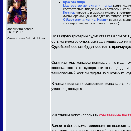
Красота лица
Мастерство исполнения танца
(эстетика и
соответствие, владение аксессуарами, если 
Костюм
(красота и выразительность, соотв
дизайнерской идеи, посадка на фигуре, каче
Общее впечатление. Имидж
(макияж, маник
хореографии, костюма, аксессуаров)
Зарегистрирован:
16.02.2007
По каждому критерию судьи ставят баллы от 1 д
Откуда: www.fatimahabib.ru
есть количество судей, выставляющих оценки 
Судейский состав будет состоять преимуще
Организаторы конкурса понимают, что в данно
костюма, соответствующих стилю танца, допус
танцевальный костюм, туфли на высоких каблу
В конкурсном танце запрещено использование: 
участниц конкурса.
Участницы могут исполнять
собственные поста
Видео- и фотосъемка мероприятия проводятся