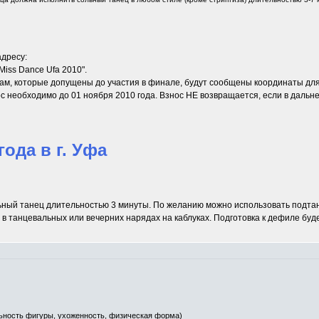
адресу:
iss Dance Ufa 2010".
кам, которые допущены до участия в финале, будут сообщены координаты для
ос необходимо до 01 ноября 2010 года. Взнос НЕ возвращается, если в дальн
ода в г. Уфа
ный танец длительностью 3 минуты. По желанию можно использовать подтанц
в танцевальных или вечерних нарядах на каблуках. Подготовка к дефиле буд
ьность фигуры, ухоженность, физическая форма)