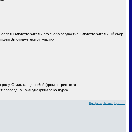
 оплаты благотворительного сбора за участие. Благотворительный сбор
ейшем Вы откажетесь от участия.
овку. Стиль танца любой (кроме стриптиза).
ет проведена накануне финала конкурса.
Профиль
Письмо
Цитата