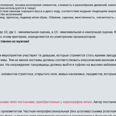
сполнения, техника исполнения элементов, сложность и разнообразие движений, комп
они используются в танце)
етствие канонам хорошего вкуса и дресс-коду, соответствие модным тенденциям миро
ство исполнения)
юр, прическа, педикюр и/или обувь. Обаяние, харизма, женственность, элегантность, 
о 10, где 1 - минимальная оценка, а 10 - максимальная и наилучшая оценка. 
по этому критерию, определяется по усмотрению организаторов.
ственно из мужчин!
м мероприятии участвуют те девушки, которые стремятся стать яркими звез
тимы. Тем не менее костюмы должны соответствовать классическим канонам 
ках. На награждение танцовщицы должны выйти в туфлях на высоких каблуках
элементов стриптиза, открытого огня, живых насекомых, предметов, которые 
новки либо постановки, приобретенные у хореографов лично
. Автор постано
 оргкомитетом. Частная непрофессиональная (без штатива) съемка (платна