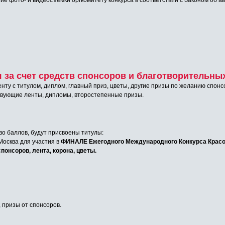
ие фото- и видеосъемки оргкомитету конкурса в соответствии с Законом об ав
за счет средств спонсоров и благотворительных
енту с титулом, диплом, главный приз, цветы, другие призы по желанию спонс
твующие ленты, дипломы, второстепенные призы.
о баллов, будут присвоены титулы:
. Москва для участия в
ФИНАЛЕ Ежегодного Международного Конкурса Крас
понсоров, лента, корона, цветы.
, призы от спонсоров.