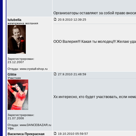
Организаторы оставляют за собой право вносит
lulubella
20.9.2010 12:39:25
жемчужина желания
ООО Валерия!!! Какая ты молодец!!! Желаю удач
Зарегистрирован:
23.12.2007
Откуда: www.crystall-shop.ru
Glitte
27.9.2010 21:48:59
Участник
Хх интересно, кто будет участвовать, если не
Зарегистрирован:
21.07.2006
Откуда: www.DANCEBAZAR.ru
Уфа
Василиса Прекрасная
19.10.2010 05:59:57