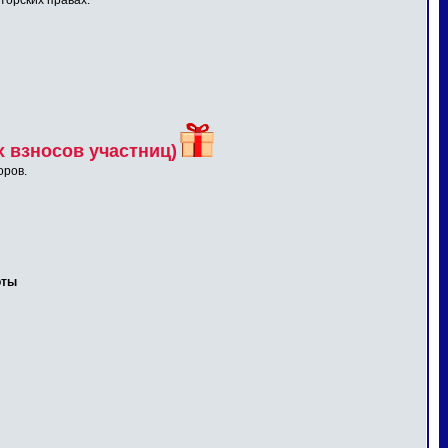
торских правах.
 взносов участниц)
оров.
оты