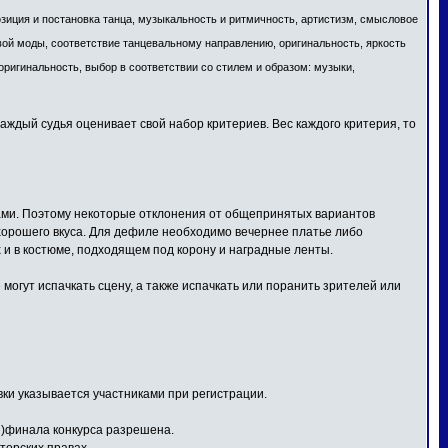
озиция и постановка танца, музыкальность и ритмичность, артистизм, смысловое
вой моды, соответствие танцевальному направлению, оригинальность, яркость
оригинальность, выбор в соответствии со стилем и образом: музыки,
Каждый судья оценивает свой набор критериев. Вес каждого критерия, то
дами. Поэтому некоторые отклонения от общепринятых вариантов
хорошего вкуса. Для дефиле необходимо вечернее платье либо
 и в костюме, подходящем под корону и наградные ленты.
могут испачкать сцену, а также испачкать или поранить зрителей или
вки указывается участниками при регистрации.
я)финала конкурса разрешена.