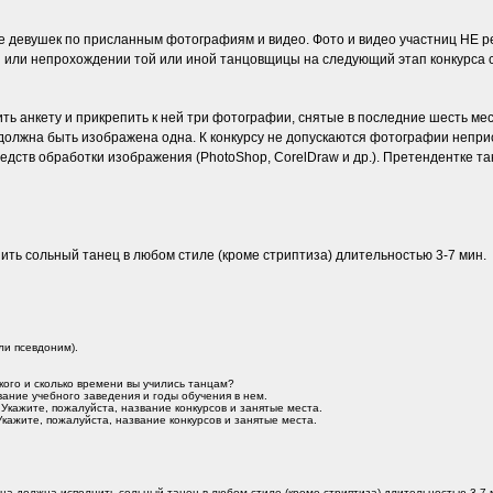
девушек по присланным фотографиям и видео. Фото и видео участниц НЕ рец
 или непрохождении той или иной танцовщицы на следующий этап конкурса с
ь анкету и прикрепить к ней три фотографии, снятые в последние шесть мес
 должна быть изображена одна. К конкурсу не допускаются фотографии неприс
дств обработки изображения (PhotoShop, CorelDraw и др.). Претендентке так
ить сольный танец в любом стиле (кроме стриптиза) длительностью 3-7 мин.
ли псевдоним).
кого и сколько времени вы учились танцам?
ание учебного заведения и годы обучения в нем.
 Укажите, пожалуйста, название конкурсов и занятые места.
Укажите, пожалуйста, название конкурсов и занятые места.
ица должна исполнить сольный танец в любом стиле (кроме стриптиза) длительностью 3-7 