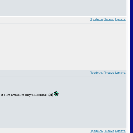
Профиль
Письмо
Цитата
Профиль
Письмо
Цитата
что там сможем поучаствовать)))
Профиль
Письмо
Цитата