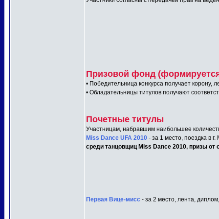
Участники согласны с передачей прав на веден
Призовой фонд (формируется 
• Победительница конкурса получает корону, л
• Обладательницы титулов получают соответс
Почетные титулы
Участницам, набравшим наибольшее количеств
Miss Dance UFA 2010
- за 1 место, поездка в г
среди танцовщиц Miss Dance 2010, призы от с
Первая Вице-мисс
- за 2 место, лента, диплом