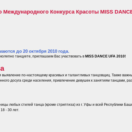
о Международного Конкурса Красоты MISS DANCE
маются до 20 октября 2010 года.
колепно танцуете, приглашаем Вас участвовать в
MISS DANCE UFA 2010!
са
я выявление по-настоящему красивых и талантливых танцовщиц. Также важн
нного досуга среди населения, привлечение девушек к занятиям танцами, ра
ницы любых стилей танца (кроме стриптиза) из г. Уфы и всей Республики Ба
18 - 30 лет.