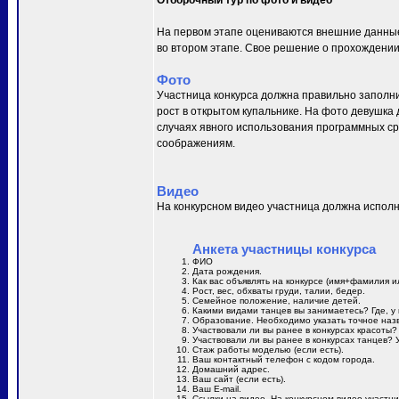
Отборочный тур по фото и видео
На первом этапе оцениваются внешние данные 
во втором этапе. Свое решение о прохождении
Фото
Участница конкурса должна правильно заполнит
рост в открытом купальнике. На фото девушка
случаях явного использования программных сре
соображениям.
Видео
На конкурсном видео участница должна исполн
Анкета участницы конкурса
ФИО
Дата рождения.
Как вас объявлять на конкурсе (имя+фамилия и
Рост, вес, обхваты груди, талии, бедер.
Семейное положение, наличие детей.
Какими видами танцев вы занимаетесь? Где, у 
Образование. Необходимо указать точное назв
Участвовали ли вы ранее в конкурсах красоты?
Участвовали ли вы ранее в конкурсах танцев? 
Стаж работы моделью (если есть).
Ваш контактный телефон с кодом города.
Домашний адрес.
Ваш сайт (если есть).
Ваш E-mail.
Ссылки на видео. На конкурсном видео участн