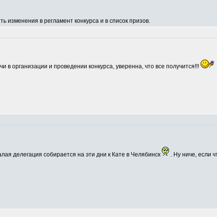
ь изменения в регламент конкурса и в список призов.
и в организации и проведении конкурса, уверенна, что все получится!!!
малая делегация собирается на эти дни к Кате в Челябинск
. Ну ниче, если 