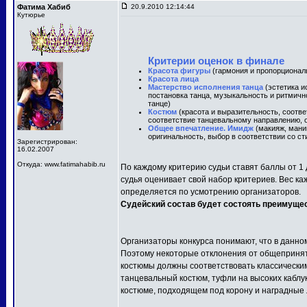
Фатима Хабиб
20.9.2010 12:14:44
Кутюрье
Критерии оценок в финале
Красота фигуры
(гармония и пропорционал
Красота лица
Мастерство исполнения танца
(эстетика и
постановка танца, музыкальность и ритмичн
танце)
Костюм
(красота и выразительность, соотв
соответствие танцевальному направлению, о
Общее впечатление. Имидж
(макияж, маник
оригинальность, выбор в соответствии со ст
Зарегистрирован:
16.02.2007
Откуда: www.fatimahabib.ru
По каждому критерию судьи ставят баллы от 1 
судья оценивает свой набор критериев. Вес ка
определяется по усмотрению организаторов.
Судейский состав будет состоять преимуще
Организаторы конкурса понимают, что в данно
Поэтому некоторые отклонения от общепринят
костюмы должны соответствовать классически
танцевальный костюм, туфли на высоких каблу
костюме, подходящем под корону и наградные