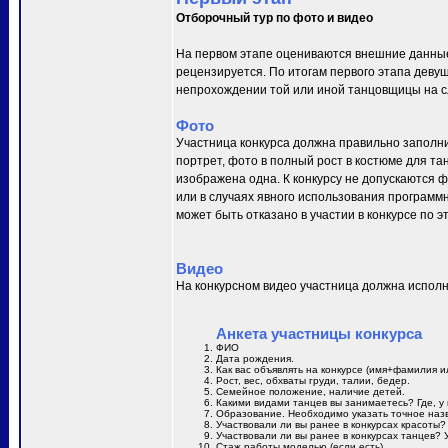
Отборочный тур по фото и видео
На первом этапе оцениваются внешние данные
рецензируется. По итогам первого этапа деву
непрохождении той или иной танцовщицы на сл
Фото
Участница конкурса должна правильно заполни
портрет, фото в полный рост в костюме для та
изображена одна. К конкурсу не допускаются 
или в случаях явного использования программн
может быть отказано в участии в конкурсе по 
Видео
На конкурсном видео участница должна исполн
Анкета участницы конкурса
ФИО
Дата рождения.
Как вас объявлять на конкурсе (имя+фамилия и
Рост, вес, обхваты груди, талии, бедер.
Семейное положение, наличие детей.
Какими видами танцев вы занимаетесь? Где, у 
Образование. Необходимо указать точное назв
Участвовали ли вы ранее в конкурсах красоты?
Участвовали ли вы ранее в конкурсах танцев? 
Стаж работы моделью (если есть).