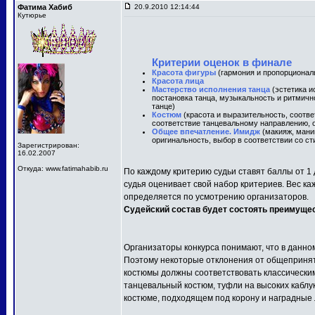
Фатима Хабиб
20.9.2010 12:14:44
Кутюрье
Критерии оценок в финале
Красота фигуры
(гармония и пропорционал
Красота лица
Мастерство исполнения танца
(эстетика и
постановка танца, музыкальность и ритмичн
танце)
Костюм
(красота и выразительность, соотв
соответствие танцевальному направлению, о
Общее впечатление. Имидж
(макияж, маник
оригинальность, выбор в соответствии со ст
Зарегистрирован:
16.02.2007
Откуда: www.fatimahabib.ru
По каждому критерию судьи ставят баллы от 1 
судья оценивает свой набор критериев. Вес ка
определяется по усмотрению организаторов.
Судейский состав будет состоять преимуще
Организаторы конкурса понимают, что в данно
Поэтому некоторые отклонения от общепринят
костюмы должны соответствовать классически
танцевальный костюм, туфли на высоких каблу
костюме, подходящем под корону и наградные