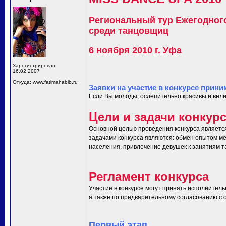
Региональный тур Ежегодног
среди танцовщиц
6 ноября 2010 г. Уфа
Зарегистрирован:
16.02.2007
Откуда: www.fatimahabib.ru
Заявки на участие в конкурсе прини
Если Вы молоды, ослепительно красивы и вели
Цели и задачи конкур
Основной целью проведения конкурса являетс
задачами конкурса являются: обмен опытом ме
населения, привлечение девушек к занятиям т
Регламент конкурса
Участие в конкурсе могут принять исполнитель
а также по предварительному согласованию с ор
Первый этап