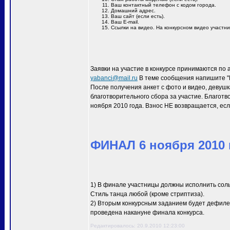
Ваш контактный телефон с кодом города.
Домашний адрес.
Ваш сайт (если есть).
Ваш E-mail.
Ссылки на видео. На конкурсном видео участн
Заявки на участие в конкурсе принимаются по 
yabanci@mail.ru
В теме сообщения напишите "M
После получения анкет с фото и видео, девуш
благотворительного сбора за участие. Благотв
ноября 2010 года. Взнос НЕ возвращается, есл
ФИНАЛ 6 ноября 2010 г
1) В финале участницы должны исполнить сол
Стиль танца любой (кроме стриптиза).
2) Вторым конкурсным заданием будет дефиле 
проведена накануне финала конкурса.
Редактировалось: 20.9.2010 12:23:00