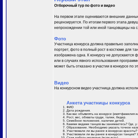
Отборочный тур по фото и видео
На первом этапе оцениваются внешние данные
рецензируется. По итогам первого этапа деву
непрохождении той или иной танцовщицы на сл
Фото
Участница конкурса должна правильно заполни
портрет, фото в полный рост в костюме для та
изображена одна. К конкурсу не допускаются 
или в случаях явного использования программн
может быть отказано в участии в конкурсе по 
Видео
На конкурсном видео участница должна исполн
Анкета участницы конкурса
ФИО
Дата рождения.
Как вас объявлять на конкурсе (имя+фамилия и
Рост, вес, обхваты груди, талии, бедер.
Семейное положение, наличие детей.
Какими видами танцев вы занимаетесь? Где, у 
Образование. Необходимо указать точное назв
Участвовали ли вы ранее в конкурсах красоты?
Участвовали ли вы ранее в конкурсах танцев? 
Стаж работы моделью (если есть).