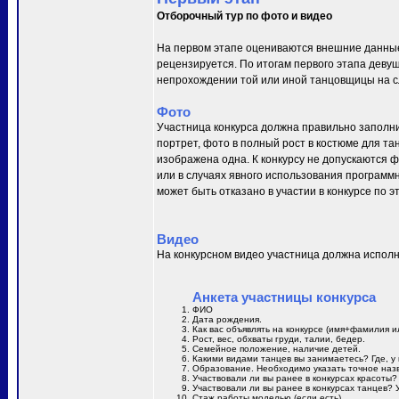
Отборочный тур по фото и видео
На первом этапе оцениваются внешние данные
рецензируется. По итогам первого этапа деву
непрохождении той или иной танцовщицы на сл
Фото
Участница конкурса должна правильно заполни
портрет, фото в полный рост в костюме для та
изображена одна. К конкурсу не допускаются 
или в случаях явного использования программн
может быть отказано в участии в конкурсе по 
Видео
На конкурсном видео участница должна исполн
Анкета участницы конкурса
ФИО
Дата рождения.
Как вас объявлять на конкурсе (имя+фамилия и
Рост, вес, обхваты груди, талии, бедер.
Семейное положение, наличие детей.
Какими видами танцев вы занимаетесь? Где, у 
Образование. Необходимо указать точное назв
Участвовали ли вы ранее в конкурсах красоты?
Участвовали ли вы ранее в конкурсах танцев? 
Стаж работы моделью (если есть).