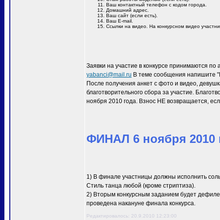
Ваш контактный телефон с кодом города.
Домашний адрес.
Ваш сайт (если есть).
Ваш E-mail.
Ссылки на видео. На конкурсном видео участн
Заявки на участие в конкурсе принимаются по 
yabanci@mail.ru
В теме сообщения напишите "M
После получения анкет с фото и видео, девуш
благотворительного сбора за участие. Благотв
ноября 2010 года. Взнос НЕ возвращается, есл
ФИНАЛ 6 ноября 2010 г
1) В финале участницы должны исполнить сол
Стиль танца любой (кроме стриптиза).
2) Вторым конкурсным заданием будет дефиле 
проведена накануне финала конкурса.
Редактировалось: 20.9.2010 12:23:00