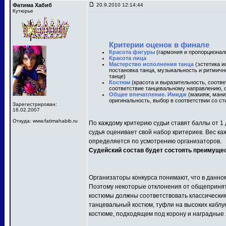
Фатима Хабиб
20.9.2010 12:14:44
Кутюрье
Критерии оценок в финале
Красота фигуры
(гармония и пропорционал
Красота лица
Мастерство исполнения танца
(эстетика и
постановка танца, музыкальность и ритмичн
танце)
Костюм
(красота и выразительность, соотв
соответствие танцевальному направлению, о
Общее впечатление. Имидж
(макияж, маник
оригинальность, выбор в соответствии со ст
Зарегистрирован:
16.02.2007
Откуда: www.fatimahabib.ru
По каждому критерию судьи ставят баллы от 1 
судья оценивает свой набор критериев. Вес ка
определяется по усмотрению организаторов.
Судейский состав будет состоять преимуще
Организаторы конкурса понимают, что в данно
Поэтому некоторые отклонения от общепринят
костюмы должны соответствовать классически
танцевальный костюм, туфли на высоких каблу
костюме, подходящем под корону и наградные