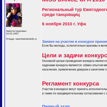
Региональный тур Ежегодног
среди танцовщиц
6 ноября 2010 г. Уфа
Зарегистрирован:
16.02.2007
Откуда: www.fatimahabib.ru
Заявки на участие в конкурсе прини
Если Вы молоды, ослепительно красивы и вели
Цели и задачи конкур
Основной целью проведения конкурса являетс
задачами конкурса являются: обмен опытом ме
населения, привлечение девушек к занятиям т
Регламент конкурса
Участие в конкурсе могут принять исполнитель
а также по предварительному согласованию с ор
Первый этап