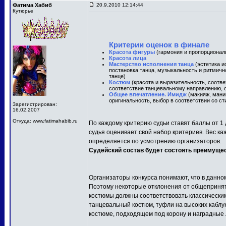
Фатима Хабиб
20.9.2010 12:14:44
Кутюрье
Критерии оценок в финале
Красота фигуры
(гармония и пропорционал
Красота лица
Мастерство исполнения танца
(эстетика и
постановка танца, музыкальность и ритмичн
танце)
Костюм
(красота и выразительность, соотв
соответствие танцевальному направлению, о
Общее впечатление. Имидж
(макияж, маник
оригинальность, выбор в соответствии со ст
Зарегистрирован:
16.02.2007
Откуда: www.fatimahabib.ru
По каждому критерию судьи ставят баллы от 1 
судья оценивает свой набор критериев. Вес ка
определяется по усмотрению организаторов.
Судейский состав будет состоять преимуще
Организаторы конкурса понимают, что в данно
Поэтому некоторые отклонения от общепринят
костюмы должны соответствовать классически
танцевальный костюм, туфли на высоких каблу
костюме, подходящем под корону и наградные