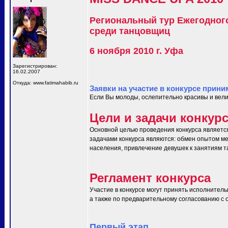
Региональный тур Ежегодног
среди танцовщиц
6 ноября 2010 г. Уфа
Зарегистрирован:
16.02.2007
Откуда: www.fatimahabib.ru
Заявки на участие в конкурсе прини
Если Вы молоды, ослепительно красивы и вели
Цели и задачи конкур
Основной целью проведения конкурса являетс
задачами конкурса являются: обмен опытом ме
населения, привлечение девушек к занятиям т
Регламент конкурса
Участие в конкурсе могут принять исполнитель
а также по предварительному согласованию с ор
Первый этап