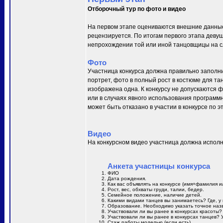
Отборочный тур по фото и видео
На первом этапе оцениваются внешние данные
рецензируется. По итогам первого этапа деву
непрохождении той или иной танцовщицы на сл
Фото
Участница конкурса должна правильно заполни
портрет, фото в полный рост в костюме для та
изображена одна. К конкурсу не допускаются 
или в случаях явного использования программн
может быть отказано в участии в конкурсе по 
Видео
На конкурсном видео участница должна исполн
Анкета участницы конкурса
ФИО
Дата рождения.
Как вас объявлять на конкурсе (имя+фамилия и
Рост, вес, обхваты груди, талии, бедер.
Семейное положение, наличие детей.
Какими видами танцев вы занимаетесь? Где, у 
Образование. Необходимо указать точное назв
Участвовали ли вы ранее в конкурсах красоты?
Участвовали ли вы ранее в конкурсах танцев? 
Стаж работы моделью (если есть).