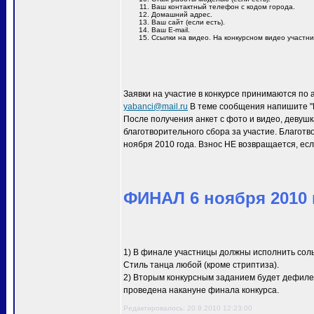
Ваш контактный телефон с кодом города.
Домашний адрес.
Ваш сайт (если есть).
Ваш E-mail.
Ссылки на видео. На конкурсном видео участн
Заявки на участие в конкурсе принимаются по 
yabanci@mail.ru
В теме сообщения напишите "M
После получения анкет с фото и видео, девуш
благотворительного сбора за участие. Благотв
ноября 2010 года. Взнос НЕ возвращается, есл
ФИНАЛ 6 ноября 2010 г
1) В финале участницы должны исполнить сол
Стиль танца любой (кроме стриптиза).
2) Вторым конкурсным заданием будет дефиле 
проведена накануне финала конкурса.
Редактировалось: 20.9.2010 12:23:00