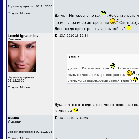
Зарегистрирован: 02.11.2005
Откуда: Москва
Да уж.... Интересно-то как
. Но если учесть,
по меньшей мере интересным
Опять же, и
Лень, когда приоткроешь завесу тайны?
Leonid Ignatenkov
13.7.2010 18:10:34
Участник
Амина
Да уж.... Интересно-то как
. Но если уче
быть по меньшей мере интересным
Оп
Зарегистрирован:
Лень, когда приоткроешь завесу тайны?
01.12.2006
Откуда: Москва
Думаю, что я это сделаю немного позже, так ск
сомнения
Амина
14.7.2010 12:42:55
Участник
Зарегистрирован: 02.11.2005
Откуда: Москва