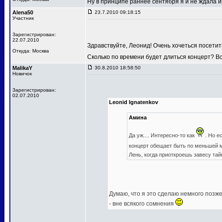
Ну в принципе раннее сентября я и не ждала
Alena50
23.7.2010 09:18:15
Участник
Зарегистрирован:
22.07.2010
Здравствуйте, Леонид! Очень хочеться посетит
Откуда: Москва
Сколько по времени будет длиться концерт? В
MalikaY
30.8.2010 18:58:50
Новичок
Зарегистрирован:
02.07.2010
Leonid Ignatenkov
Амина
Да уж.... Интересно-то как
. Но е
концерт обещает быть по меньшей
Лень, когда приоткроешь завесу та
Думаю, что я это сделаю немного позже,
- вне всякого сомнения