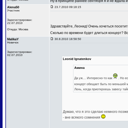
Ну в принципе раннее сентября я и не ждала
Alena50
23.7.2010 09:18:15
Участник
Зарегистрирован:
22.07.2010
Здравствуйте, Леонид! Очень хочеться посетит
Откуда: Москва
Сколько по времени будет длиться концерт? В
MalikaY
30.8.2010 18:58:50
Новичок
Зарегистрирован:
02.07.2010
Leonid Ignatenkov
Амина
Да уж.... Интересно-то как
. Но е
концерт обещает быть по меньшей
Лень, когда приоткроешь завесу та
Думаю, что я это сделаю немного позже,
- вне всякого сомнения