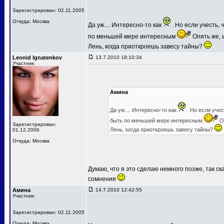
Зарегистрирован: 02.11.2005
Откуда: Москва
Да уж.... Интересно-то как
. Но если учесть,
по меньшей мере интересным
Опять же, и
Лень, когда приоткроешь завесу тайны?
Leonid Ignatenkov
13.7.2010 18:10:34
Участник
Амина
Да уж.... Интересно-то как
. Но если уче
быть по меньшей мере интересным
Оп
Зарегистрирован:
Лень, когда приоткроешь завесу тайны?
01.12.2006
Откуда: Москва
Думаю, что я это сделаю немного позже, так ск
сомнения
Амина
14.7.2010 12:42:55
Участник
Зарегистрирован: 02.11.2005
Откуда: Москва