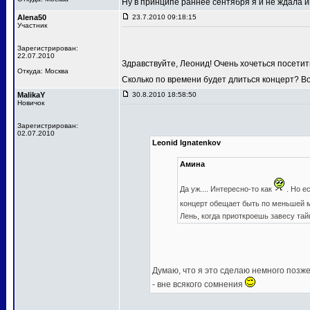
Ну в принципе раннее сентября я и не ждала
Alena50
23.7.2010 09:18:15
Участник
Зарегистрирован:
22.07.2010
Здравствуйте, Леонид! Очень хочеться посетит
Откуда: Москва
Сколько по времени будет длиться концерт? В
MalikaY
30.8.2010 18:58:50
Новичок
Зарегистрирован:
02.07.2010
Leonid Ignatenkov
Амина
Да уж.... Интересно-то как
. Но е
концерт обещает быть по меньшей
Лень, когда приоткроешь завесу та
Думаю, что я это сделаю немного позже,
- вне всякого сомнения