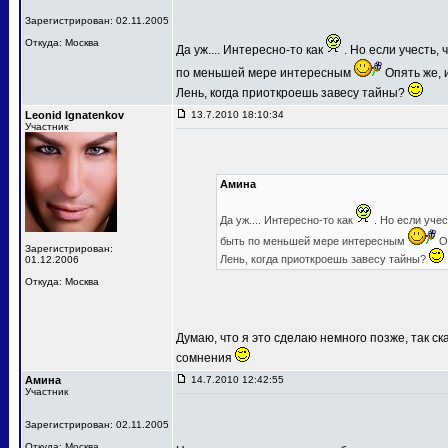
Зарегистрирован: 02.11.2005
Откуда: Москва
Да уж.... Интересно-то как
. Но если учесть,
по меньшей мере интересным
Опять же, и
Лень, когда приоткроешь завесу тайны?
Leonid Ignatenkov
13.7.2010 18:10:34
Участник
Амина
Да уж.... Интересно-то как
. Но если уче
быть по меньшей мере интересным
Оп
Зарегистрирован:
Лень, когда приоткроешь завесу тайны?
01.12.2006
Откуда: Москва
Думаю, что я это сделаю немного позже, так ск
сомнения
Амина
14.7.2010 12:42:55
Участник
Зарегистрирован: 02.11.2005
Откуда: Москва