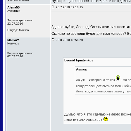
Ну в принципе раннее сентября я и не ждала
Alena50
23.7.2010 09:18:15
Участник
Зарегистрирован:
22.07.2010
Здравствуйте, Леонид! Очень хочеться посетит
Откуда: Москва
Сколько по времени будет длиться концерт? В
MalikaY
30.8.2010 18:58:50
Новичок
Зарегистрирован:
02.07.2010
Leonid Ignatenkov
Амина
Да уж.... Интересно-то как
. Но е
концерт обещает быть по меньшей
Лень, когда приоткроешь завесу та
Думаю, что я это сделаю немного позже,
- вне всякого сомнения