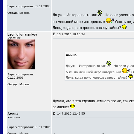
Зарегистрирован: 02.11.2005
Откуда: Москва
Да уж.... Интересно-то как
. Но если учесть,
по меньшей мере интересным
Опять же, и
Лень, когда приоткроешь завесу тайны?
Leonid Ignatenkov
13.7.2010 18:10:34
Участник
Амина
Да уж.... Интересно-то как
. Но если уче
быть по меньшей мере интересным
Оп
Зарегистрирован:
Лень, когда приоткроешь завесу тайны?
01.12.2006
Откуда: Москва
Думаю, что я это сделаю немного позже, так ск
сомнения
Амина
14.7.2010 12:42:55
Участник
Зарегистрирован: 02.11.2005
Откуда: Москва