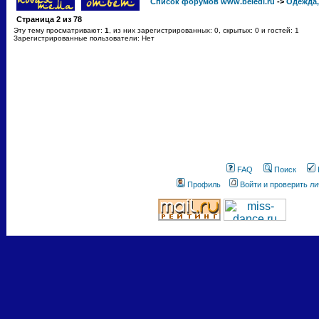
Список форумов www.beledi.ru
->
Одежда,
Страница
2
из
78
Эту тему просматривают:
1
, из них зарегистрированных: 0, скрытых: 0 и гостей: 1
Зарегистрированные пользователи: Нет
FAQ
Поиск
Профиль
Войти и проверить л