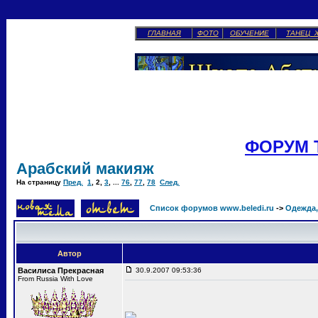
ГЛАВНАЯ
ФОТО
ОБУЧЕНИЕ
ТАНЕЦ 
ФОРУМ 
Арабский макияж
На страницу
Пред.
1
,
2
,
3
, ...
76
,
77
,
78
След.
Список форумов www.beledi.ru
->
Одежда,
Автор
Василиса Прекрасная
30.9.2007 09:53:36
From Russia With Love