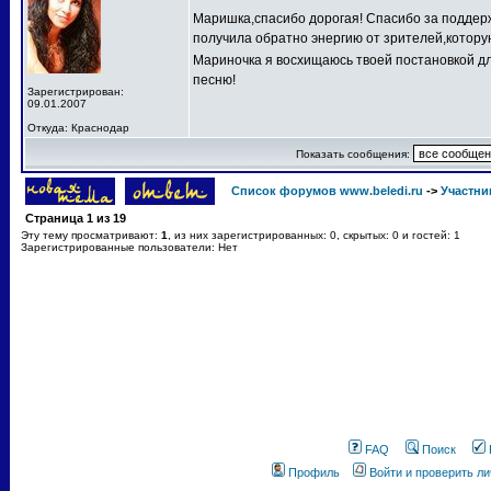
Маришка,спасибо дорогая! Спасибо за поддерж
получила обратно энергию от зрителей,котору
Мариночка я восхищаюсь твоей постановкой д
песню!
Зарегистрирован:
09.01.2007
Откуда: Краснодар
Показать сообщения:
Список форумов www.beledi.ru
->
Участни
Страница
1
из
19
Эту тему просматривают:
1
, из них зарегистрированных: 0, скрытых: 0 и гостей: 1
Зарегистрированные пользователи: Нет
FAQ
Поиск
Профиль
Войти и проверить л