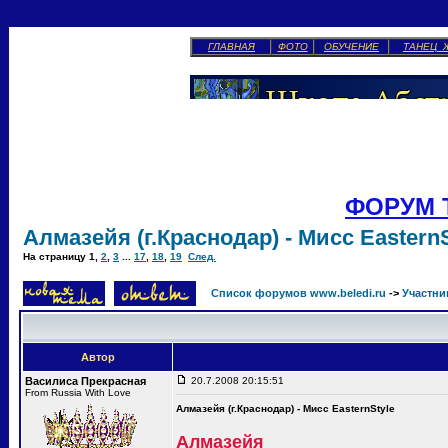
ГЛАВНАЯ
ФОТО
ОБУЧЕНИЕ
ТАНЕЦ 
ФОРУМ 
Алмазейя (г.Краснодар) - Мисс EasternS
На страницу
1
,
2
,
3
...
17
,
18
,
19
След.
Список форумов www.beledi.ru
->
Участни
Автор
Василиса Прекрасная
20.7.2008 20:15:51
From Russia With Love
Алмазейя (г.Краснодар) - Мисс EasternStyle
Алмазейя