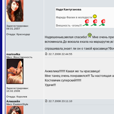
Надя Кантуганова
Фарида Фахми в молодости
Внешность -огонь!!!
Зарегистрирован:
09.01.2007
Откуда: Краснодар
Надюшенька,милая спасибо!
Мне очень при
вспоминала.До вокзала ехала на маршрутке,вст
спрашивала,знает ли он о такой красавице?В
marina4ka
22.7.2008 22:44:55
Мисс Женственность
Анжелика!!!!!!!! Какая же ты красавица!
Мне танец очень понравился!!! Ты настоящая а
Костюмчик суперский!!!!!!!
Удачи!!!
Зарегистрирован:
10.02.2006
Откуда: Королев
Алмазейя
22.7.2008 23:11:10
Мисс EasternStyle