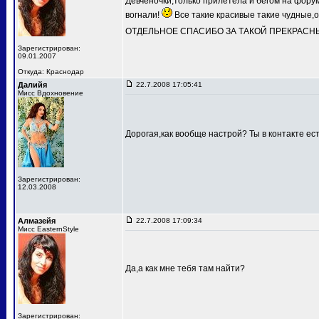
Девченочки,только прилетела и бегом на фору
вогнали!
Все такие красивые такие чудны
ОТДЕЛЬНОЕ СПАСИБО ЗА ТАКОЙ ПРЕКРАСН
Зарегистрирован:
09.01.2007
Откуда: Краснодар
Далийя
22.7.2008 17:05:41
Мисс Вдохновение
Дорогая,как вообще настрой? Ты в контакте ес
Зарегистрирован:
12.03.2008
Алмазейя
22.7.2008 17:09:34
Мисс EasternStyle
Да,а как мне тебя там найти?
Зарегистрирован: