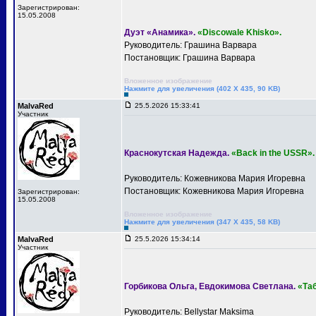
Зарегистрирован:
15.05.2008
Дуэт «Анамика».
«Discowale Khisko».
Руководитель: Грашина Варвара
Постановщик: Грашина Варвара
Вложенное изображение
Нажмите для увеличения (402 X 435, 90 KB)
MalvaRed
25.5.2026 15:33:41
Участник
Краснокутская Надежда.
«Back in the USSR».
Руководитель: Кожевникова Мария Игоревна
Постановщик: Кожевникова Мария Игоревна
Зарегистрирован:
15.05.2008
Вложенное изображение
Нажмите для увеличения (347 X 435, 58 KB)
MalvaRed
25.5.2026 15:34:14
Участник
Горбикова Ольга, Евдокимова Светлана.
«Та
Руководитель: Bellystar Maksima