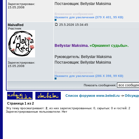
Постановщик: Bellystar Maksima
Зарегистрирован:
15.05.2008
Вложенное изображение
Нажмите для увеличения (379 X 401, 95 KB)
MalvaRed
25.5.2026 15:34:45
Участник
Bellystar Maksima.
«Орнамент судьбы».
Руководитель: Bellystar Maksima
Постановщик: Bellystar Maksima
Зарегистрирован:
15.05.2008
Вложенное изображение
Нажмите для увеличения (286 X 398, 99 KB)
Показать сообщения:
Список форумов www.beledi.ru
->
Обсужд
Страница
1
из
2
Эту тему просматривают:
2
, из них зарегистрированных: 0, скрытых: 0 и гостей: 2
Зарегистрированные пользователи: Нет