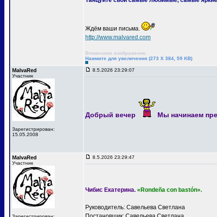
Танцуйте свои самые любимые, самые яркие
Ждём ваши письма.
http://www.malvared.com
Вложенное изображение
Нажмите для увеличения (273 X 384, 59 KB)
MalvaRed
8.5.2026 23:29:07
Участник
Добрый вечер
Мы начинаем пре
Зарегистрирован:
15.05.2008
MalvaRed
8.5.2026 23:29:47
Участник
Чибис Екатерина.
«Rondeña con bastón».
Руководитель: Савельева Светлана
Постановщик: Савельева Светлана
Зарегистрирован: