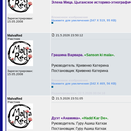
Элена Мица. Цыганское историко-этнографи
Вложенное изображение
Зарегистрирован:
Нажмите для увеличения (347 X 519, 95 KB)
15.05.2008
MalvaRed
21.5.2026 23:50:12
Участник
Грашина Варвара.
«Sanson ki mala».
Руководитель: Кривенко Катерина
Постановщик: Кривенко Катерина
Зарегистрирован:
15.05.2008
Вложенное изображение
Нажмите для увеличения (342 X 469, 56 KB)
Редактировалось: 22.5.2026 00:04:18
MalvaRed
21.5.2026 23:51:05
Участник
Дуэт «Анамика».
«Hadd Kar De».
Руководитель: Гуру Ашиш Катхак
Постановщик: Гуру Ашиш Катхак