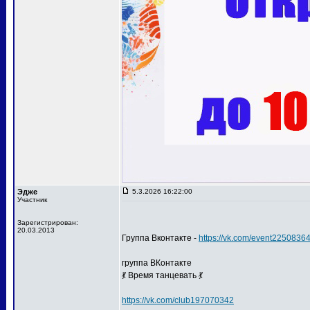
Эдже
5.3.2026 16:22:00
Участник
Зарегистрирован:
20.03.2013
Группа Вконтакте -
https://vk.com/event2250836
группа ВКонтакте
💃 Время танцевать 💃
https://vk.com/club197070342