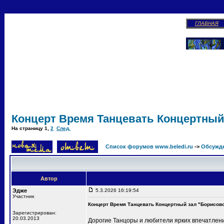
ГЛАВНАЯ
Концерт Время Танцевать Концертный
На страницу
1
,
2
След.
Список форумов www.beledi.ru
->
Обсужд
Автор
Эдже
5.3.2026 16:19:54
Участник
Концерт Время Танцевать Концертный зал "Борисов
Зарегистрирован:
20.03.2013
Дорогие Танцоры и любители ярких впечатлени