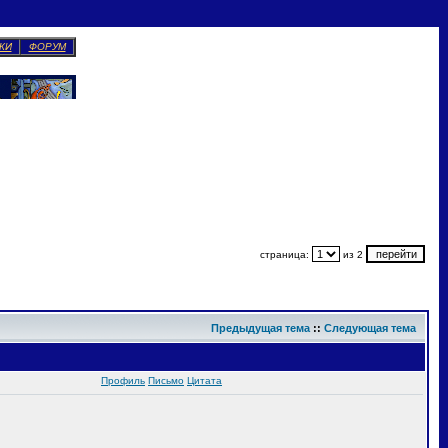
КИ
ФОРУМ
страница:
из 2
Предыдущая тема
::
Следующая тема
Профиль
Письмо
Цитата