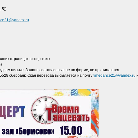
 5))
nce21@yandex.ru
аших страницах в соц. сетях
ь)
одном письме. Заявки, составленные не по форме, не принимаются.
5528 сбербанк. Скан перевода высылается на почту
timedance21@yandex.ru
и