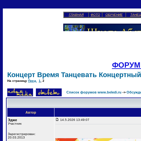
ГЛАВНАЯ
ФОТО
ОБУЧЕНИЕ
ТАНЕ
ФОРУМ
Концерт Время Танцевать Концертный
На страницу
Пред.
1
,
2
Список форумов www.beledi.ru
->
Обсужд
Автор
Эдже
14.5.2026 13:49:07
Участник
Зарегистрирован:
20.03.2013