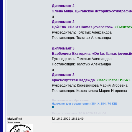
Дипломант 2
Элена Мица. Цыганское историко-этнографи
и
Дипломант 2
Цой Ева. «De las llamas jovencitos».
«Тьентос»
Руководитель: Толстых Александра
Постановщик: Толстых Александра
Дипломант 3
Барболина Екатерина. «De las llamas jovencit
Руководитель: Толстых Александра
Постановщик: Толстых Александра
и
Дипломант 3
Краснокутская Надежда.
«Back in the USSR».
Руководитель: Кожевникова Мария Игоревна
Постановщик: Кожевникова Мария Игоревна
Вложенное изображение
Нажмите для увеличения (384 X 384, 76 KB)
Редактировалось: 16.6.2026 19:44:04
MalvaRed
16.6.2026 18:31:49
Участник