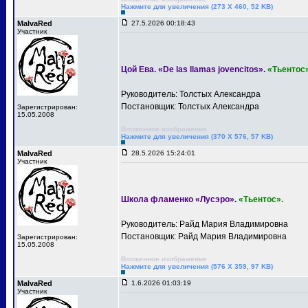
Нажмите для увеличения (273 X 460, 52 KB)
MalvaRed
27.5.2026 00:18:43
Участник
Цой Ева. «De las llamas jovencitos».
«Тьентос»
Руководитель: Толстых Александра
Постановщик: Толстых Александра
Зарегистрирован:
15.05.2008
Вложенное изображение
Нажмите для увеличения (370 X 576, 57 KB)
MalvaRed
28.5.2026 15:24:01
Участник
Школа фламенко «Лусэро».
«Тьентос».
Руководитель: Райд Мария Владимировна
Постановщик: Райд Мария Владимировна
Зарегистрирован:
15.05.2008
Вложенное изображение
Нажмите для увеличения (576 X 359, 97 KB)
MalvaRed
1.6.2026 01:03:19
Участник