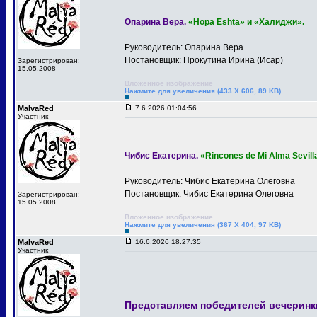
Опарина Вера.
«Hopa Eshta» и «Халиджи».
Руководитель: Опарина Вера
Постановщик: Прокутина Ирина (Исар)
Зарегистрирован:
15.05.2008
Вложенное изображение
Нажмите для увеличения (433 X 606, 89 KB)
MalvaRed
7.6.2026 01:04:56
Участник
Чибис Екатерина.
«Rincones de Mi Alma Sevill
Руководитель: Чибис Екатерина Олеговна
Постановщик: Чибис Екатерина Олеговна
Зарегистрирован:
15.05.2008
Вложенное изображение
Нажмите для увеличения (367 X 404, 97 KB)
MalvaRed
16.6.2026 18:27:35
Участник
Представляем победителей вечеринк