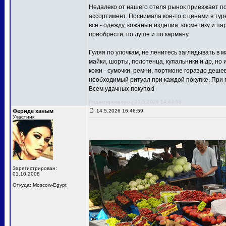
Недалеко от нашего отеля рынок приезжает по
ассортимент. Поснимала кое-то с ценами в туре
все - одежду, кожаные изделия, косметику и п
приобрести, по душе и по карману.
Гуляя по улочкам, не ленитесь заглядывать в 
майки, шорты, полотенца, купальники и др, но
кожи - сумочки, ремни, портмоне гораздо дешев
необходимый ритуал при каждой покупке. При 
Всем удачных покупок!
Редактировалось: 21.5.2026 14:43:56
Фериде ханым
14.5.2026 16:46:59
Участник
Зарегистрирован:
01.10.2008
Откуда: Moscow-Egypt