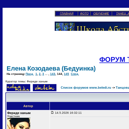
ГЛАВНАЯ
ФОТО
ОБУЧЕНИЕ
ТАНЕЦ 
ФОРУМ 
Елена Козодаева (Бедуинка)
На страницу
Пред.
1
,
2
,
3
... ,
143
,
144
,
145
След.
Куратор темы: Фериде ханым
Список форумов www.beledi.ru
->
Танцов
Автор
Фериде ханым
14.5.2026 16:32:11
Участник