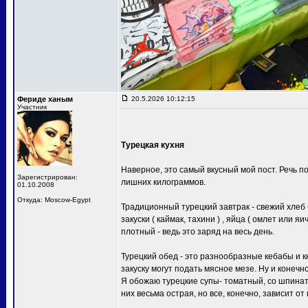
Фериде ханым
20.5.2026 10:12:15
Участник
Турецкая кухня
Наверное, это самый вкусный мой пост. Речь по
Зарегистрирован:
лишних килограммов.
01.10.2008
Откуда: Moscow-Egypt
Традиционный турецкий завтрак - свежий хлеб 
закуски ( каймак, тахини ) , яйца ( омлет или я
плотный - ведь это заряд на весь день.
Турецкий обед - это разнообразные кебабы и 
закуску могут подать мясное мезе. Ну и конечн
Я обожаю турецкие супы- томатный, со шпинато
них весьма острая, но все, конечно, зависит 