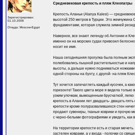
Средневековая крепость и пляж Клеопатры
Крепость Аланьи (Alanya Kalesi) — средневеко
Зарегистрирован:
высотой 250 метров в Турции. Это жемчужина
01.10.2008
фундаментами, которая служила зимней резиде
Откуда: Moscow-Egypt
Наверное, все знают легенду об Антонии и Кл
именно он на морских судах привозил белосне
носит ее имя.
Наша сегодняшняя прогулка была полным экспро
полюбовались пышной растительностью и напр
высоты, а дальше нужно подниматься ножками.
одной стороны на бухту, с другой- на пляж Кл
Тут хочется запечатлеть каждый кусочек, а ка
горизонте! Такого цвета море я видела только
узким улочкам, вымощенным брусчаткой, легко 
крепость в Алании лет двадцать- двацать пять
крепости кроме полуразвалившихся стен ничег
продают сувениры, тканые коврики и прочую ме
с черно-белыми фотографиями и увидеть, как в
На территории крепости есть и старая мечеть. 
застелен коврами, а у входа - полочки со свя